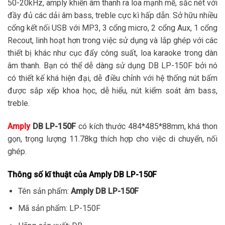
50-20kHz, amply khiến âm thanh ra loa mạnh mẽ, sắc nét với
đầy đủ các dải âm bass, treble cực kì hấp dẫn. Sở hữu nhiều
cổng kết nối USB với MP3, 3 cổng micro, 2 cổng Aux, 1 cổng
Recout, linh hoạt hơn trong việc sử dụng và lắp ghép với các
thiết bị khác như cục đẩy công suất, loa karaoke trong dàn
âm thanh. Bạn có thể dễ dàng sử dụng DB LP-150F bởi nó
có thiết kế khá hiện đại, dễ điều chỉnh với hệ thống nút bấm
được sắp xếp khoa học, dễ hiểu, nút kiểm soát âm bass,
treble.
Amply
DB LP-150F
có kích thước 484*485*88mm, khá thon
gọn, trọng lượng 11.78kg thích hợp cho việc di chuyển, nối
ghép.
Thông số kĩ thuật của Amply DB LP-150F
Tên sản phẩm:
Amply DB LP-150F
Mã sản phẩm: LP-150F