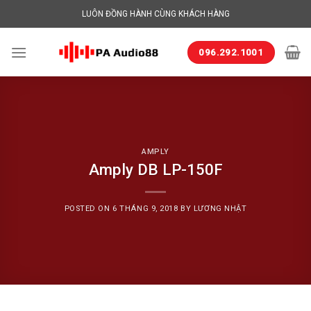
Skip
LUÔN ĐỒNG HÀNH CÙNG KHÁCH HÀNG
to
content
096.292.1001
AMPLY
Amply DB LP-150F
POSTED ON
6 THÁNG 9, 2018
BY
LƯƠNG NHẬT