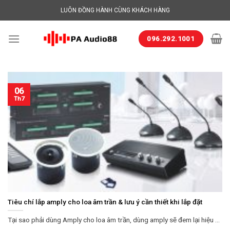
Skip
LUÔN ĐỒNG HÀNH CÙNG KHÁCH HÀNG
to
content
096.292.1001
06
Th7
Tiêu chí lắp amply cho loa âm trần & lưu ý cần thiết khi lắp đặt
Tại sao phải dùng Amply cho loa âm trần, dùng amply sẽ đem lại hiệu ...