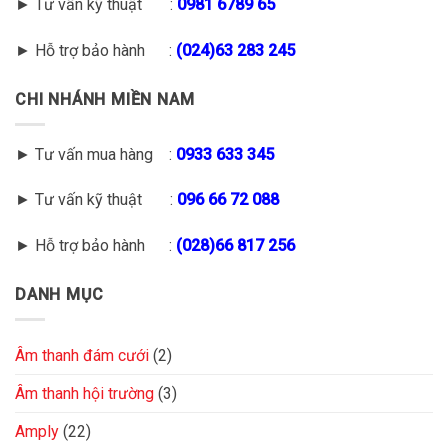
► Tư vấn kỹ thuật :
0981 6789 65
► Hỗ trợ bảo hành :
(
024)63 283 245
CHI NHÁNH MIỀN NAM
► Tư vấn mua hàng :
0933 633 345
► Tư vấn kỹ thuật :
096 66 72 088
► Hỗ trợ bảo hành :
(028)66 817 256
DANH MỤC
Âm thanh đám cưới
(2)
Âm thanh hội trường
(3)
Amply
(22)