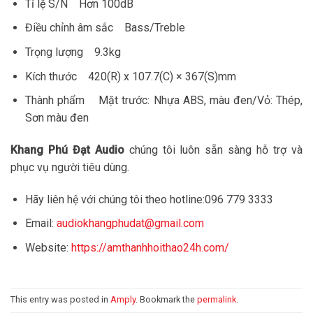
Tỉ lệ S/N Hơn 100dB
Điều chỉnh âm sắc Bass/Treble
Trọng lượng 9.3kg
Kích thước 420(R) x 107.7(C) × 367(S)mm
Thành phẩm Mặt trước: Nhựa ABS, màu đen/Vỏ: Thép,
Sơn màu đen
Khang Phú Đạt Audio
chúng tôi luôn sẵn sàng hỗ trợ và
phục vụ người tiêu dùng.
Hãy liên hệ với chúng tôi theo hotline:096 779 3333
Email:
audiokhangphudat@gmail.com
Website:
https://amthanhhoithao24h.com/
This entry was posted in
Amply
. Bookmark the
permalink
.