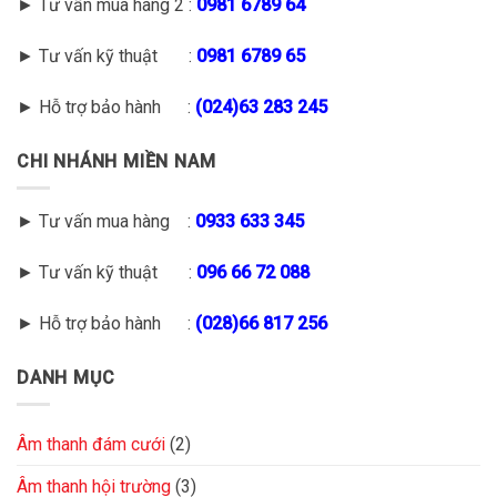
► Tư vấn mua hàng 2 :
0981 6789 64
► Tư vấn kỹ thuật :
0981 6789 65
► Hỗ trợ bảo hành :
(
024)63 283 245
CHI NHÁNH MIỀN NAM
► Tư vấn mua hàng :
0933 633 345
► Tư vấn kỹ thuật :
096 66 72 088
► Hỗ trợ bảo hành :
(028)66 817 256
DANH MỤC
Âm thanh đám cưới
(2)
Âm thanh hội trường
(3)