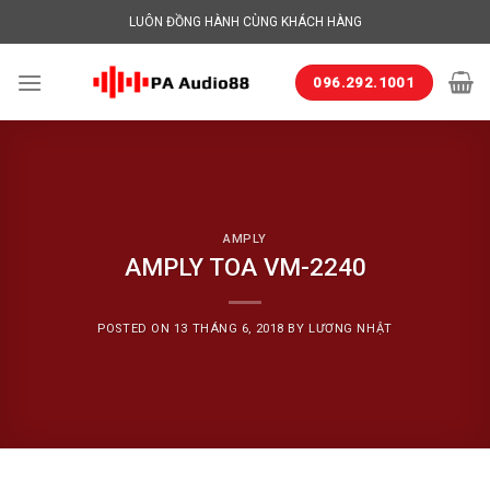
Skip
LUÔN ĐỒNG HÀNH CÙNG KHÁCH HÀNG
to
content
096.292.1001
AMPLY
AMPLY TOA VM-2240
POSTED ON
13 THÁNG 6, 2018
BY
LƯƠNG NHẬT