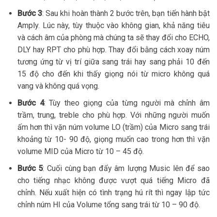
Bước 3
: Sau khi hoàn thành 2 bước trên, bạn tiến hành bật
Amply. Lúc này, tùy thuộc vào không gian, khả năng tiêu
và cách âm của phòng mà chúng ta sẽ thay đổi cho ECHO,
DLY hay RPT cho phù hợp. Thay đổi bằng cách xoay núm
tương ứng từ vị trí giữa sang trái hay sang phải 10 đến
15 độ cho đến khi thấy giọng nói từ micro không quá
vang và không quá vọng.
Bước 4
: Tùy theo giọng của từng người mà chỉnh âm
trầm, trung, treble cho phù hợp. Với những người muốn
ấm hơn thì vặn núm volume LO (trầm) của Micro sang trái
khoảng từ 10- 90 độ, giọng muốn cao trong hơn thì vặn
volume MID của Micro từ 10 – 45 độ.
Bước 5
: Cuối cùng bạn đẩy âm lượng Music lên để sao
cho tiếng nhạc không được vượt quá tiếng Micro đã
chỉnh. Nếu xuất hiện có tình trạng hú rít thì ngay lập tức
chỉnh núm HI của Volume tổng sang trái từ 10 – 90 độ.