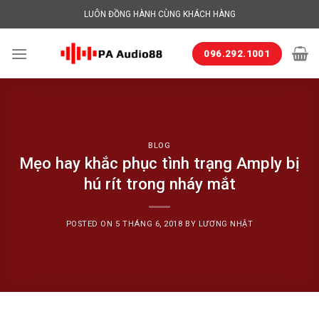
Skip
LUÔN ĐỒNG HÀNH CÙNG KHÁCH HÀNG
to
content
096.292.1001
BLOG
Mẹo hay khắc phục tình trạng Amply bị
hú rít trong nháy mắt
POSTED ON
5 THÁNG 6, 2018
BY
LƯƠNG NHẬT