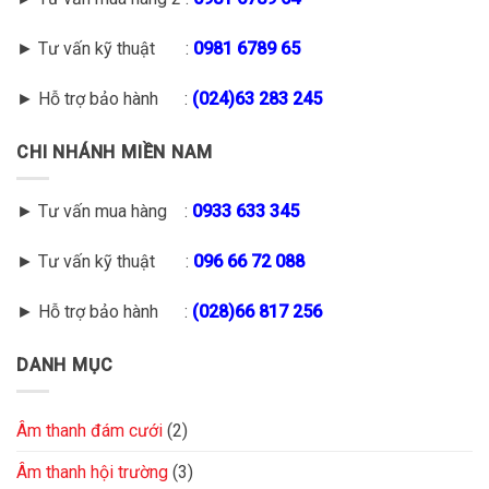
► Tư vấn kỹ thuật :
0981 6789 65
► Hỗ trợ bảo hành :
(
024)63 283 245
CHI NHÁNH MIỀN NAM
► Tư vấn mua hàng :
0933 633 345
► Tư vấn kỹ thuật :
096 66 72 088
► Hỗ trợ bảo hành :
(028)66 817 256
DANH MỤC
Âm thanh đám cưới
(2)
Âm thanh hội trường
(3)