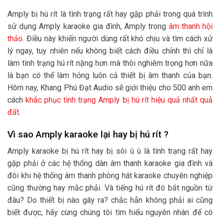
Amply bị hú rít là tình trạng rất hay gặp phải trong quá trình
sử dụng Amply karaoke gia đình, Amply trong
âm thanh hội
thảo
. Điều này khiến người dùng rất khó chịu và tìm cách xử
lý ngay, tuy nhiên nếu không biết cách điều chỉnh thì chỉ là
làm tình trạng hú rít nặng hơn mà thôi nghiêm trọng hơn nữa
là bạn có thể làm hỏng luôn cả thiết bị âm thanh của bạn.
Hôm nay, Khang Phú Đạt Audio sẽ giới thiệu cho 500 anh em
cách
khắc phục tình trạng Amply bị hú rít hiệu quả nhất quả
đất
.
Vì sao Amply karaoke lại hay bị hú rít ?
Amply karaoke bị hú rít hay bị sôi ù ù là tình trạng rất hay
gặp phải ở các hệ thống dàn âm thanh karaoke gia đình và
đôi khi hệ thống âm thanh phòng hát karaoke chuyên nghiệp
cũng thường hay mắc phải. Và tiếng hú rít đó bắt nguồn từ
đâu? Do thiết bị nào gây ra? chắc hẳn không phải ai cũng
biết được, hãy cùng chúng tôi tìm hiểu nguyên nhân để có