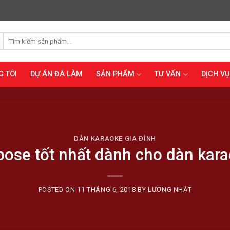
Tìm
kiếm:
G TÔI
DỰ ÁN ĐÃ LÀM
SẢN PHẨM
TƯ VẤN
DỊCH VỤ
DÀN KARAOKE GIA ĐÌNH
bose tốt nhất dành cho dàn kar
POSTED ON
11 THÁNG 6, 2018
BY
LƯƠNG NHẬT