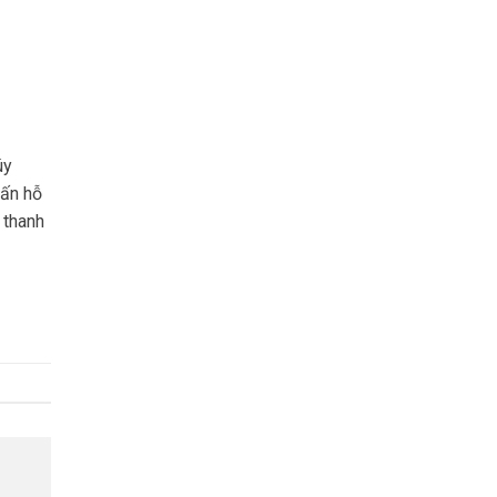
úy
vấn hỗ
 thanh