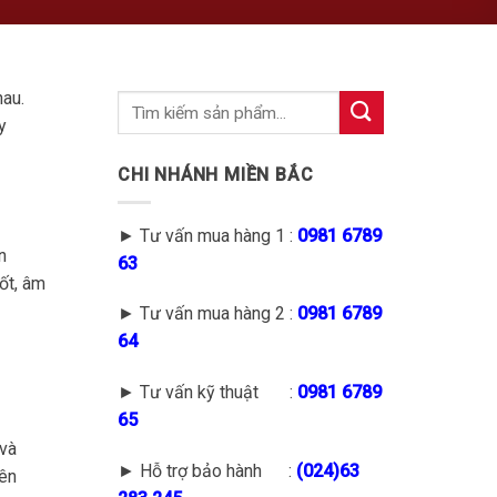
hau.
y
CHI NHÁNH MIỀN BẮC
► Tư vấn mua hàng 1 :
0981 6789
n
63
ốt, âm
► Tư vấn mua hàng 2 :
0981 6789
64
► Tư vấn kỹ thuật :
0981 6789
65
 và
► Hỗ trợ bảo hành :
(
024)63
rên