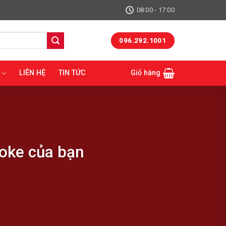
08:00 - 17:00
096.292.1001
LIÊN HỆ
TIN TỨC
Giỏ hàng
aoke của bạn