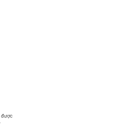
y được
ữ