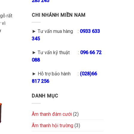
283 245
CHI NHÁNH MIỀN NAM
gỗ rất
 vì
ợ
► Tư vấn mua hàng :
0933 633
345
► Tư vấn kỹ thuật :
096 66 72
088
► Hỗ trợ bảo hành :
(028)66
817 256
DANH MỤC
Âm thanh đám cưới
(2)
Âm thanh hội trường
(3)