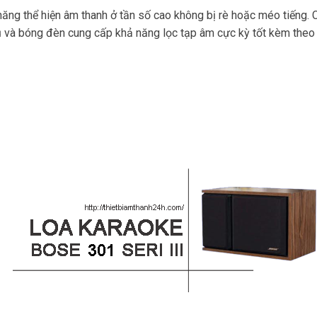
ăng thể hiện âm thanh ở tần số cao không bị rè hoặc méo tiếng. 
tụ và bóng đèn cung cấp khả năng lọc tạp âm cực kỳ tốt kèm theo 