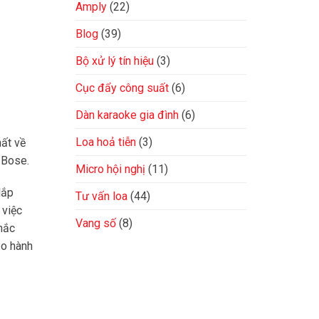
Amply
(22)
Blog
(39)
Bộ xử lý tín hiệu
(3)
Cục đẩy công suất
(6)
Dàn karaoke gia đình
(6)
Loa hoả tiễn
(3)
ất về
 Bose.
Micro hội nghị
(11)
lắp
Tư vấn loa
(44)
 việc
Vang số
(8)
hắc
ảo hành