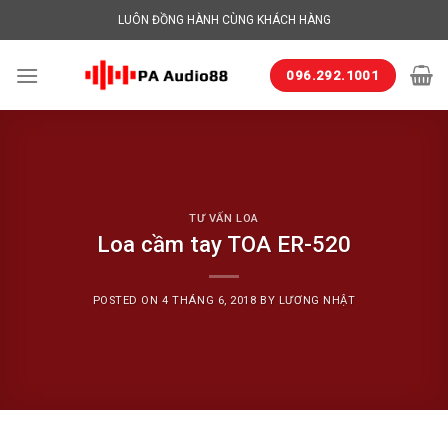
Skip
LUÔN ĐỒNG HÀNH CÙNG KHÁCH HÀNG
to
content
096.292.1001
TƯ VẤN LOA
Loa cầm tay TOA ER-520
POSTED ON
4 THÁNG 6, 2018
BY
LƯƠNG NHẬT