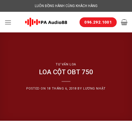
Skip
LUÔN ĐỒNG HÀNH CÙNG KHÁCH HÀNG
to
content
096.292.1001
TƯ VẤN LOA
LOA CỘT OBT 750
POSTED ON
18 THÁNG 6, 2018
BY
LƯƠNG NHẬT