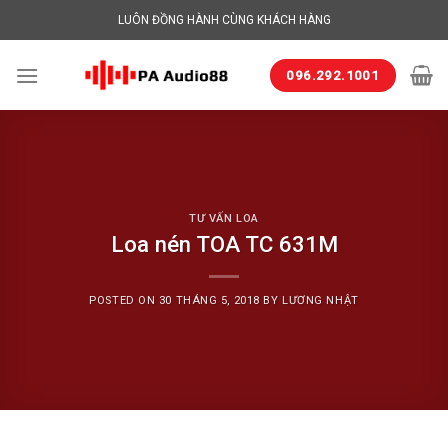
Skip
LUÔN ĐỒNG HÀNH CÙNG KHÁCH HÀNG
to
content
096.292.1001
TƯ VẤN LOA
Loa nén TOA TC 631M
POSTED ON
30 THÁNG 5, 2018
BY
LƯƠNG NHẬT