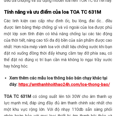
đều ưa chuộng và sử dụng model loa nén TOA TC 631M này.
Tính năng và ưu điểm của loa TOA TC 631M
Các linh kiện cao cấp như đinh ốc, bu lông, đai ốc… đều
được làm bằng thép chống gỉ và vỏ ngoài của loa được phủ
một lớp sơn tĩnh điện có khả năng chống lại các tác động
của thời tiết, nâng cao tối đa độ bền của sản phẩm được cao
nhất. Hơn nữa mép vành loa với chất liệu chống xước khi bạn
đặt nó xuống đồng thời đẩy khung cầm tay đỡ phía sau, có
thể đặt nó đúng vị trí bạn cần mà không lo ngại trầy xước
hay hỏng hóc.
Xem thêm các mẫu loa thông báo bán chạy khác tại
đây:
https://amthanhhoithao24h.com/loa-thong-bao/
TOA TC 631M
có công suất lên tới 30W cho âm thanh uy
lực mạnh mẽ, đáp ứng đầy đủ âm thanh chính xác nhất cho
một khu vực rộng lớn. Với độ nhạy 110db sẵn sàng phối
ghép hoàn hảo với mọi loại thiết bị âm thanh hội thảo và