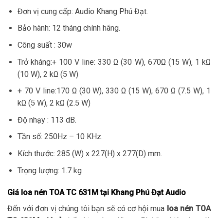
Đơn vị cung cấp: Audio Khang Phú Đạt.
Bảo hành: 12 tháng chính hãng.
Công suất : 30w
Trở kháng:+ 100 V line: 330 Ω (30 W), 670Ω (15 W), 1 kΩ
(10 W), 2 kΩ (5 W)
+ 70 V line:170 Ω (30 W), 330 Ω (15 W), 670 Ω (7.5 W), 1
kΩ (5 W), 2 kΩ (2.5 W)
Độ nhạy : 113 dB.
Tần số: 250Hz – 10 KHz.
Kích thước: 285 (W) x 227(H) x 277(D) mm.
Trọng lượng: 1.7 kg
Giá loa nén TOA TC 631M tại Khang Phú Đạt Audio
Đến với đơn vị chúng tôi bạn sẽ có cơ hội mua
loa nén TOA