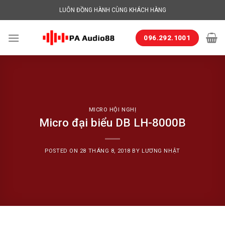
Skip
LUÔN ĐỒNG HÀNH CÙNG KHÁCH HÀNG
to
content
096.292.1001
MICRO HỘI NGHỊ
Micro đại biểu DB LH-8000B
POSTED ON
28 THÁNG 8, 2018
BY
LƯƠNG NHẬT