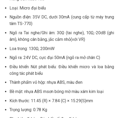
Loại: Micro đại biểu
Nguồn điện: 35V DC, dưới 30mA (cung cấp từ máy trung
tâm TS-770)
Ngõ ra Tai nghe/Ghi âm: 30Ω (tai nghe), 10Ω,-20dB (ghi
âm), không cân bằng, jắc cắm nhỏ(với VR)
Loa trong: 130Ω, 200mW
Ngõ ra: 24V DC, cực đại 50mA (ngõ ra mở chân C)
Điều khiển Nút phát biểu: Điều khiển micro và loa bằng
công tác phát biểu
Thành phẩm vỏ hộp: nhựa ABS, màu đen
Bề mặt: nhựa ABS msơn bóng mờ màu xám kim loại
Kích thước: 11.45 (R) × 7.84 (C) × 15.29(S)mm
Trọng lượng: 0.78 Kg