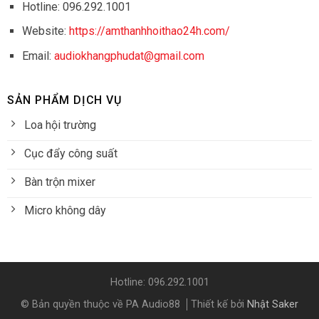
Hotline: 096.292.1001
Website:
https://amthanhhoithao24h.com/
Email:
audiokhangphudat@gmail.com
SẢN PHẨM DỊCH VỤ
Loa hội trường
Cục đẩy công suất
Bàn trộn mixer
Micro không dây
Hotline: 096.292.1001
© Bản quyền thuộc về PA Audio88
Thiết kế bởi
Nhật Saker