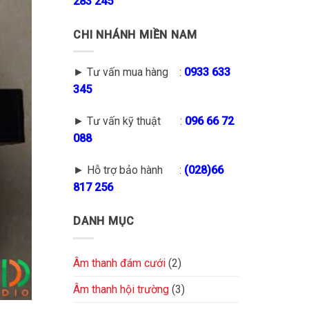
283 245
CHI NHÁNH MIỀN NAM
► Tư vấn mua hàng :
0933 633
345
► Tư vấn kỹ thuật :
096 66 72
088
► Hỗ trợ bảo hành :
(028)66
817 256
DANH MỤC
Âm thanh đám cưới
(2)
Âm thanh hội trường
(3)