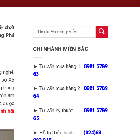
ề chất
ng Phú
CHI NHÁNH MIỀN BẮC
► Tư vấn mua hàng 1 :
0981 6789
g nghệ.
63
g số X6
g trong
► Tư vấn mua hàng 2 :
0981 6789
trộn âm
64
ọc được
► Tư vấn kỹ thuật :
0981 6789
nh hội
65
► Hỗ trợ bảo hành :
(
024)63