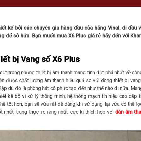
ết kế bởi các chuyên gia hàng đầu của hãng Vinal, đi đầu v
àng để sở hữu. Bạn muốn mua X6 Plus giá rẻ hãy đến với Kha
iết bị Vang số X6 Plus
t trong những thiết bị âm thanh mang tính đột phá nhất về côn
iện được chất lượng âm thanh hiệu quả so với dòng thiết bị van
ết lập dù đó là phòng hát có phức tạp đến như thế nào đi nữa. Man
iết kế bộ vi xử lý thông minh, hệ thống mạch tín hiệu cao cấp 
ể tốt hơn, bạn sẽ vừa rất dễ dàng khi sử dụng, lại vừa có thể l
nhất, trung thực, rõ ràng nhất, cực kì thích hợp với
dàn âm tha