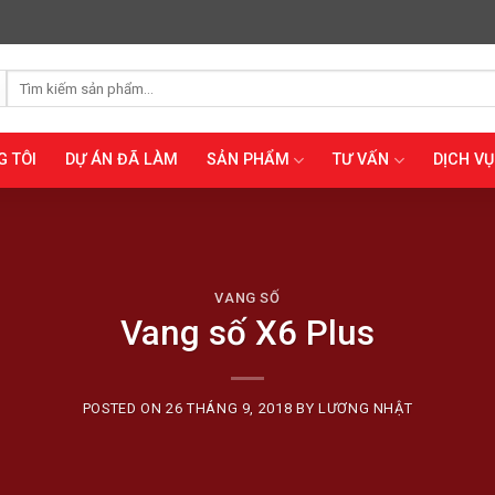
Tìm
kiếm:
G TÔI
DỰ ÁN ĐÃ LÀM
SẢN PHẨM
TƯ VẤN
DỊCH VỤ
VANG SỐ
Vang số X6 Plus
POSTED ON
26 THÁNG 9, 2018
BY
LƯƠNG NHẬT